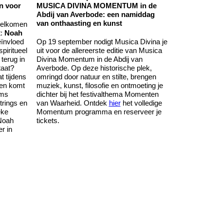
n voor
MUSICA DIVINA MOMENTUM in de
Abdij van Averbode: een namiddag
van onthaasting en kunst
welkomen
t:
Noah
eïnvloed
Op 19 september nodigt Musica Divina je
spiritueel
uit voor de allereerste editie van Musica
terug in
Divina Momentum in de Abdij van
taat?
Averbode. Op deze historische plek,
 tijdens
omringd door natuur en stilte, brengen
even komt
muziek, kunst, filosofie en ontmoeting je
ams
dichter bij het festivalthema Momenten
rings en
van Waarheid. Ontdek
hier
het volledige
eke
Momentum programma en reserveer je
 Noah
tickets.
r in