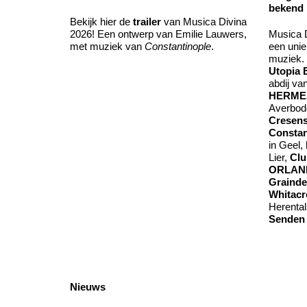
bekend
Bekijk hier de
trailer
van Musica Divina
2026! Een ontwerp van Emilie Lauwers,
Musica Di
met muziek van
Constantinople
.
een unie
muziek. 
Utopia 
abdij va
HERME
Averbod
Cresen
Constan
in Geel,
Lier,
Clu
ORLAND
Grainde
Whitacr
Herental
Sende
Nieuws