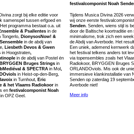
festivalcomponist Noah Sende
vina zorgt bij elke editie voor
Tijdens Musica Divina 2026 ver
k samenspel tussen erfgoed en
wij onze eerste festivalcomponis
Het programma bestaat o.a. uit
Senden
. Senden, wiens stijl is b
Ensemble & Psallentes
in de
door de Baltische koortraditie en 
n Tongerlo,
DionysosNow! &
minimalisme, trok zich een week 
Sensemble
in de abdij van
de Abdij van Averbode. Het resul
e,
Liesbeth Devos & Gwen
Een uniek, ademend kernwerk dat
s
in Hoogstraten
,
het festival telkens anders tot l
tinople
in de abdij van Postel én
via topensembles zoals het Vla
BRYGGEN Bruges Strings
in
Radiokoor, BRYGGEN Bruges St
bMediéval & SPECTRA
in Mol
,
ORLANDOviols. Mis ook de uni
Oviols
in Heist-op-den-Berg,
immersieve klankinstallatie van
lavoix
in Turnhout,
Eric
Senden op zaterdag 19 septembe
e & het Vlaams Radiokoor
in
Averbode niet!
s en
festivalcomponist Noah
Meer info
n
in OPZ Geel.