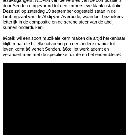
festivalgangers: Ã©Ã©n van de versies van de compositie is
door Senden omgevormd tot een immersieve klankinstallatie.
Deze zal op zaterdag 19 september opgesteld staan in de
Limburgzaal van de Abdij van Averbode, waardoor bezoekers
letterlijk in de compositie en de serene sfeer van de abdij
kunnen onderduiken.
â€œIk wil een soort muzikale kern maken die altijd herkenbaar
blijft, maar die bij elke uitvoering op een andere manier tot
leven komt,â€ vertelt Senden. â€œHet werk ademt en
verandert mee met de specifieke ruimte en het ensemble.â€