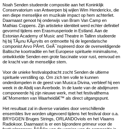
Noah Senden studeerde compositie aan het Koninklijk
Conservatorium van Antwerpen bij wijlen Wim Henderickx, die
een diepe menselijke en muzikale impact op hem achterliet.
Daarnaast genoot hij onderwijs van Bram Van Camp en
Mathias Coppens. Zijn artistieke identiteit werd echter definitief
gevormd tijdens een Erasmusperiode in Estland. Aan de
Estonian Academy of Music and Theatre in Tallinn studeerde
hij bij TÃµnu KÃµrvits en ontmoette hij de legendarische
componist Arvo PÃ¤rt. GeÃ¯nspireerd door de overweldigende
Baltische koortraditie en het Europese spirituele minimalisme,
ontwikkelde Senden een grote fascinatie voor rust, eenvoud en
de kracht van de menselijke stem.
Voor de unieke festivalopdracht zocht Senden de ultieme
spirituele verstilling op. Om zich ten volle te kunnen
onderdompelen in de geest van Musica Divina, verbleef hij een
week in de Abdij van Averbode. In de luwte van de abdijmuren
componeerde hij zijn nieuwe werk, met het festivalthema
â€˜Momenten van Waarheidâ€™ als direct uitgangspunt.
Het resultaat zal in diverse variaties door verschillende
ensembles live worden uitgevoerd tijdens het festival door o.a.
BRYGGEN Bruges Strings, ORLANDOviols en het Vlaams
Radiokoor. Daarnaast is er een bijzondere primeur voor de