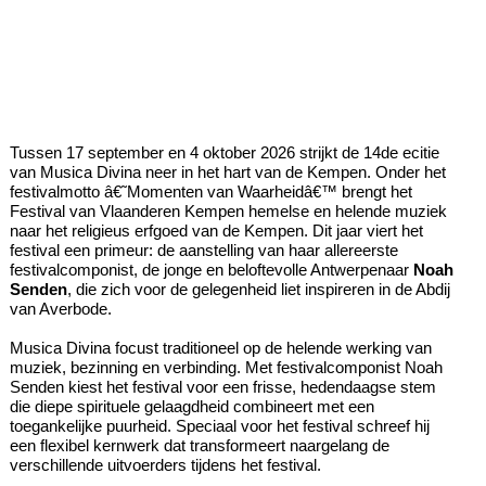
Tussen 17 september en 4 oktober 2026 strijkt de 14de ecitie
van Musica Divina neer in het hart van de Kempen. Onder het
festivalmotto â€˜Momenten van Waarheidâ€™ brengt het
Festival van Vlaanderen Kempen hemelse en helende muziek
naar het religieus erfgoed van de Kempen. Dit jaar viert het
festival een primeur: de aanstelling van haar allereerste
festivalcomponist, de jonge en beloftevolle Antwerpenaar
Noah
Senden
, die zich voor de gelegenheid liet inspireren in de Abdij
van Averbode.
Musica Divina focust traditioneel op de helende werking van
muziek, bezinning en verbinding. Met festivalcomponist Noah
Senden kiest het festival voor een frisse, hedendaagse stem
die diepe spirituele gelaagdheid combineert met een
toegankelijke puurheid. Speciaal voor het festival schreef hij
een flexibel kernwerk dat transformeert naargelang de
verschillende uitvoerders tijdens het festival.